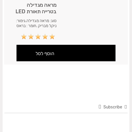
מראה מגדילה
בטרייה תאורת LED
דו צדדית פי 7
סוג: מראה מגדילה.גימור:
ניקל מבריק .חומר : בראס
.התקנה: מותקן על
הקיר.אחריות המוצר: 12
חודשי אחריות. משלוח 35
ש"ח.עד 7 ימי עסקים.
Subscribe