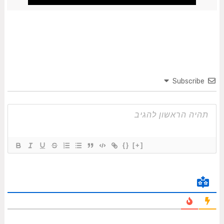
Subscribe
{}
[+]