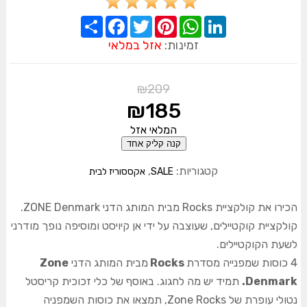
Share
Facebook
Twitter
Pinterest
WhatsApp
LinkedIn
זמינות:
אזל במלאי
₪
209
₪
185
המלאי אזל
קנה קליק אחד
קטגוריות:
,
SALE
אקססוריז לבית
הכירו את קולקציית Rocks מבית המותג הדני
ZONE
Denmark.
קולקציית קוקטיילים, שעוצבה על ידי אן קיויסט ומוסיפה נופך מודרני
לשעת הקוקטיילים.
4 כוסות שמפנייה מסדרת
Rocks
מבית המותג הדני
Zone
Denmark.
תמיד יש מה לחגוג. באוסף של כלי זכוכית קריסטל
נטולי עופרת של Zone Rocks, תמצאו את כוסות השמפניה