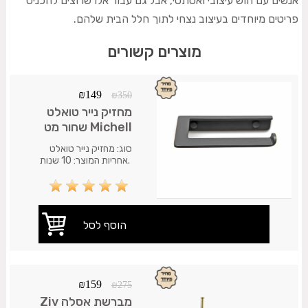
אנשים עם חוש עיצובי ואסתטי, אבל גם עבור אלו שרוצים להכניס
פריטים מיוחדים בעיצוב נצחי לתוך חלל הבית שלהם.
מוצרים קשורים
₪
149
₪
350
מחזיק נייר טואלט
Michell שחור מט
סוג: מחזיק נייר טואלט
.אחריות המוצר: 10 שנות
אחריות על חלודה. משלוח
35 ש"ח.עד 7 ימי עסקים.
₪
159
₪
275
מברשת אסלה Ziv