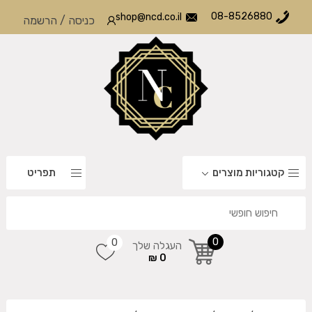
08-8526880
shop@ncd.co.il
כניסה
/
הרשמה
קטגוריות מוצרים
תפריט
0
0
העגלה שלך
0 ₪