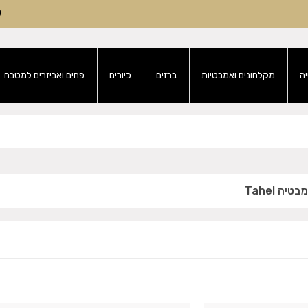
0
ה
מקלחונים ואמבטיות
ברזים
כיורים
פחים ואביזרים למטבח
יה Tahel