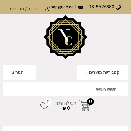
08-8526880
shop@ncd.co.il
כניסה
/
הרשמה
קטגוריות מוצרים
תפריט
0
0
העגלה שלך
0 ₪