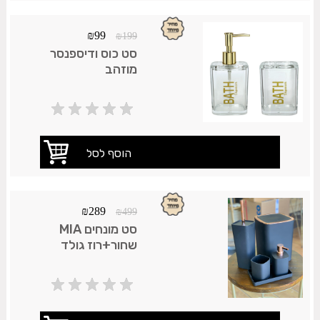
₪
99
₪
199
סט כוס ודיספנסר
מוזהב
₪
289
₪
499
סט מונחים MIA
שחור+רוז גולד
יוקרתי