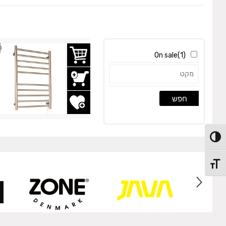
On sale
(1)
חפש
הוסף לשרימת משאלות
מתג ניגודיות גבוהה
מתג גודל גופן