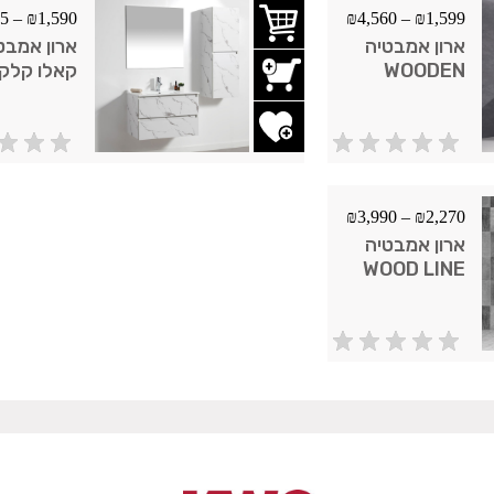
45
–
₪
1,590
₪
4,560
–
₪
1,599
ארון אמבטיה
ארון אמבט
WOODEN
קאלו קלק
ס"מ אזל ז
הוסף לשרימת משאלות
הוסף לשר
מהמלאי
₪
3,990
–
₪
2,270
ארון אמבטיה
WOOD LINE