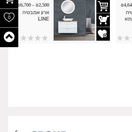
₪
6,700
–
₪
2,500
₪
4,6
יה
ארון אמבטיה
0
תא
LINE
לבן/שחור***80
מנית
ימת משאלות