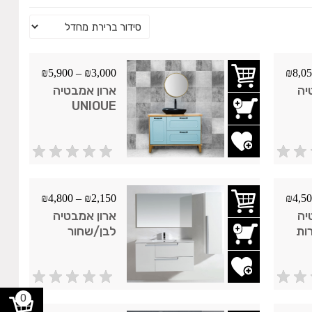
₪
5,900
–
₪
3,000
₪
8,0
יה
ארון אמבטיה
UNIOUE
ימת משאלות
₪
4,800
–
₪
2,150
₪
4,5
יה
ארון אמבטיה
ירות
לבן/שחור
Fashion
ימת משאלות
0