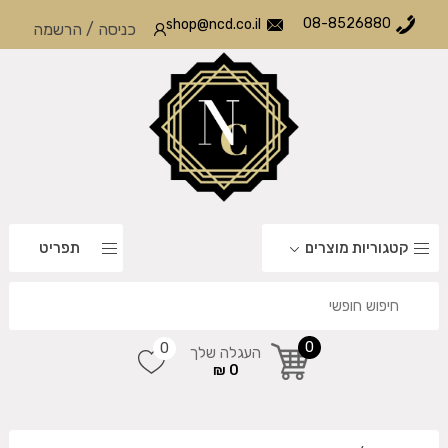
08-8526880
shop@ncd.co.il
כניסה
/
הרשמה
קטגוריות מוצרים
תפריט
0
0
העגלה שלך
0 ₪