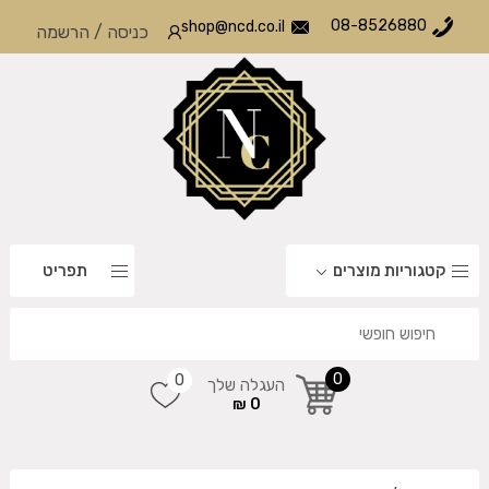
08-8526880
shop@ncd.co.il
כניסה
/
הרשמה
קטגוריות מוצרים
תפריט
0
0
העגלה שלך
0 ₪