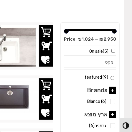
Price:
₪1,024
—
₪2,950
On sale
(5)
הוסף לשרימת משאלות
featured
(9)
Brands
+
Blanco
(6)
הוסף לשרימת משאלות
+
ארץ מוצא
גרמניה
(6)
מתג ניגודיות גבוהה