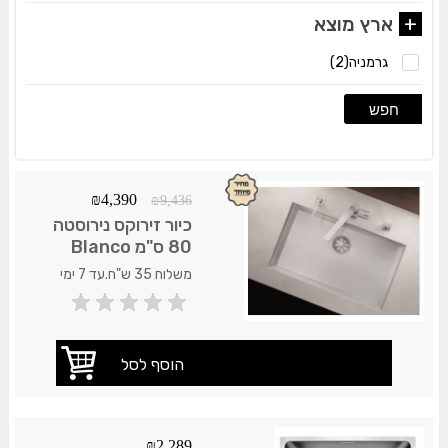
+
ארץ מוצא
גרמניה
(2)
חפש
₪
4,390
₪
9,436
כיור זירוקס נירוסטה
80 ס"מ Blanco
משלוח 35 ש"ח.עד 7 ימי
עסקים.
₪
2,289