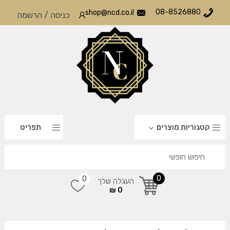
08-8526880
shop@ncd.co.il
כניסה
/
הרשמה
קטגוריות מוצרים
תפריט
0
0
העגלה שלך
0 ₪