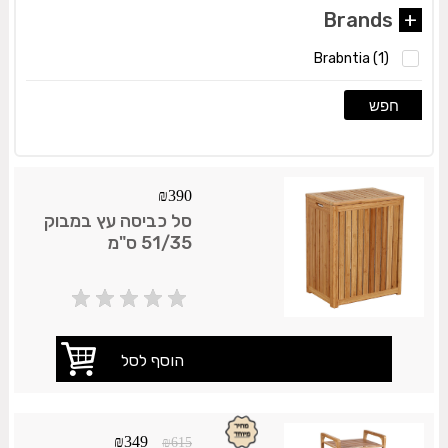
Brands
+
Brabntia
(1)
חפש
₪
390
סל כביסה עץ במבוק
51/35 ס"מ
₪
349
₪
615