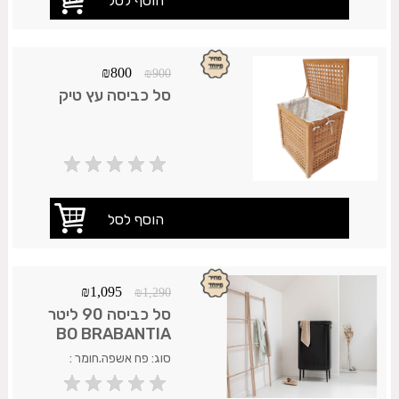
₪
800
₪
900
סל כביסה עץ טיק
₪
1,095
₪
1,290
סל כביסה 90 ליטר
BO BRABANTIA
שחור
סוג: פח אשפה.חומר :
נירוסטה אל חלד. משלוח
35 ש"ח.עד 7 ימי עסקים.