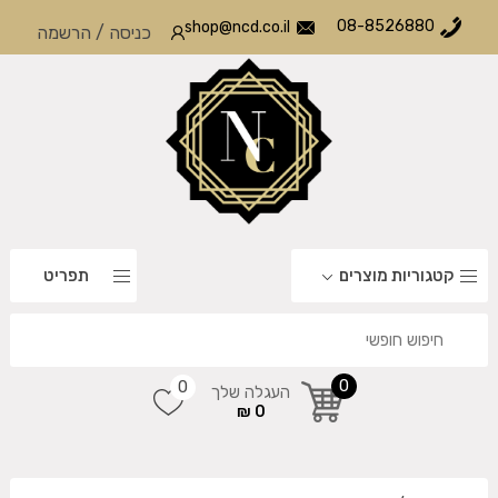
08-8526880
shop@ncd.co.il
כניסה
/
הרשמה
קטגוריות מוצרים
תפריט
0
0
העגלה שלך
0 ₪