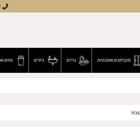
0
מקלחונים ואמבטיות
ברזים
כיורים
פחים וא
טבח