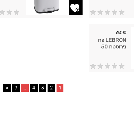
פדל גרפיט
פדל לבן מ
הוסף לשרימת משאלות
הוסף לשר
₪
490
LEBRON פח
נירוסטה 50
ליטר מלבני
פדל שחור מט
»
9
…
4
3
2
1