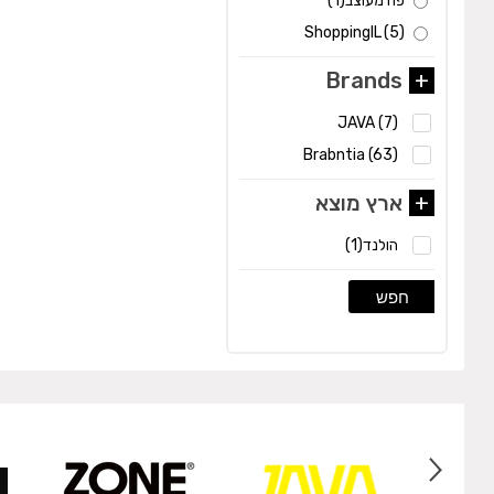
פח מעוצב
(1)
ShoppingIL
(5)
Brands
+
JAVA
(7)
Brabntia
(63)
+
ארץ מוצא
הולנד
(1)
חפש