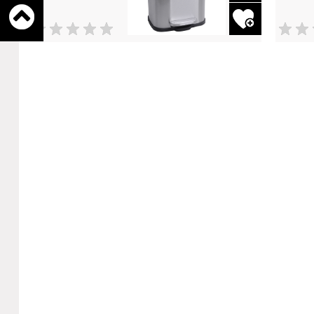
ט
פדל מוברש
ימת משאלות