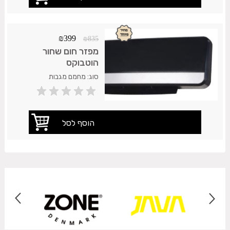
₪
399
₪
835
מפזר חום שחור
הוטבוקס
סוג: מחמם מגבות
תלוי.גימור: כרום מבריק
.חומר :נירוסטה .התקנה:
קרמיקה חלקה שיש או כל
משטח חלק אחר.אחריות
המוצר: 2 שנות אחריות על
חלודה. משלוח 35 ש"ח.עד
7 ימי עסקים.